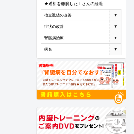
★透析を離脱したＩさんの経過
検査数値の改善
▼
症状の改善
▼
腎臓病治療
▼
病名
▼