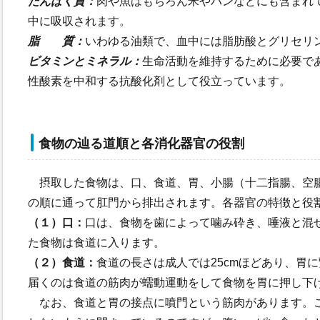
たんぱく質：
肉や魚はもちろん米やパンなどにも含まれ
中に吸収されます。
脂 質：
いわゆる油類で、血中には脂肪酸とグリセリ
ビタミンとミネラル：
生命活動を維持するために必要で
性酸素を中和する抗酸化剤として役立っています。
食物の辿る道順と各消化器官の役割
摂取した食物は、口、食道、胃、小腸（十二指腸、空
の順に通って肛門から排出されます。各器官の特徴と役
（１）口：
口は、食物を歯によって噛み砕き、唾液と混
た食物は食道に入ります。
（２）食道：
食道の長さは成人では25cmほどあり、胃
届くのは食道の筋肉が蠕動運動をして食物を胃に押し下
なお、食道と胃の接点に噴門という筋肉があります。