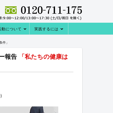
活動について
実践するには
者の声
サポートシステム
レーニングQ＆A
レーニング協会について
室の内容
→内臓トレーニングを体験する
アクセス
内臓トレーニングをはじめる方法
条件」
ナー報告
「私たちの健康は
」
)