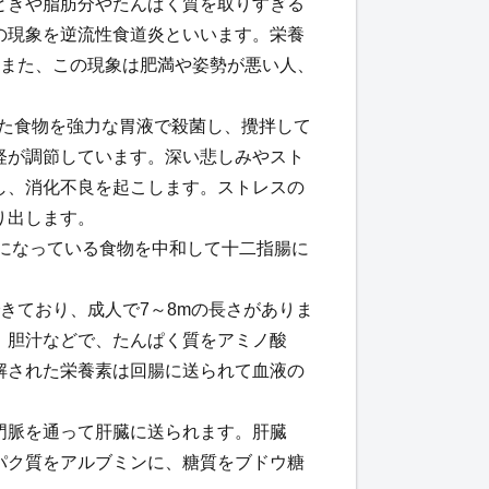
ときや脂肪分やたんぱく質を取りすぎる
の現象を逆流性食道炎といいます。栄養
。また、この現象は肥満や姿勢が悪い人、
いた食物を強力な胃液で殺菌し、攪拌して
経が調節しています。深い悲しみやスト
し、消化不良を起こします。ストレスの
り出します。
になっている食物を中和して十二指腸に
きており、成人で7～8mの長さがありま
、胆汁などで、たんぱく質をアミノ酸
解された栄養素は回腸に送られて血液の
門脈を通って肝臓に送られます。肝臓
パク質をアルブミンに、糖質をブドウ糖