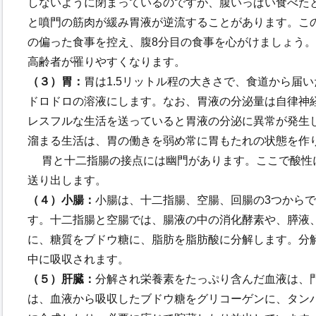
しないように閉まっているのですが、腹いっぱい食べた
と噴門の筋肉が緩み胃液が逆流することがあります。こ
の偏った食事を控え、腹8分目の食事を心がけましょう
高齢者が罹りやすくなります。
（３）胃：
胃は1.5リットル程の大きさで、食道から届
ドロドロの溶液にします。なお、胃液の分泌量は自律神
レスフルな生活を送っていると胃液の分泌に異常が発生
溜まる生活は、胃の働きを弱め常に胃もたれの状態を作
胃と十二指腸の接点には幽門があります。ここで酸性
送り出します。
（４）小腸：
小腸は、十二指腸、空腸、回腸の3つからで
す。十二指腸と空腸では、腸液の中の消化酵素や、膵液
に、糖質をブドウ糖に、脂肪を脂肪酸に分解します。分
中に吸収されます。
（５）肝臓：
分解され栄養素をたっぷり含んだ血液は、
は、血液から吸収したブドウ糖をグリコーゲンに、タン