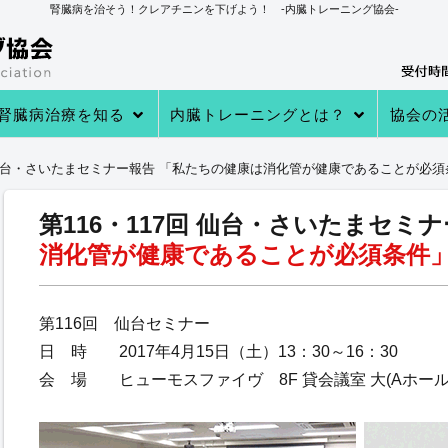
腎臓病を治そう！クレアチニンを下げよう！ -内臓トレーニング協会-
腎臓病治療を知る
内臓トレーニングとは？
協会の
→あなたの知らない 透析・移植医療
→自分で腎臓病を治す理由
→病院での治療
→クレアチニンを下げる４つのステ
→内臓トレーニングとは
→内臓トレーニングで生体電流を整
内臓トレーニングの実績
内臓トレーニング実践者のプロフィ
→クレアチニン値が下がる理由
→参加
→実践者
→内臓ト
→内臓ト
→健康教
回 仙台・さいたまセミナー報告
「私たちの健康は消化管が健康であることが必須
ップ
える
ール
第116・117回 仙台・さいたまセミ
消化管が健康であることが必須条件
第116回 仙台セミナー
日 時 2017年4月15日（土）13：30～16：30
会 場 ヒューモスファイヴ 8F 貸会議室 大(Aホール