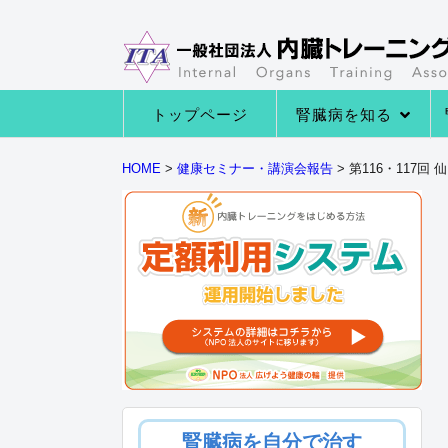
トップページ
腎臓病を知る
→腎臓病の種類
→腎臓病の症状
→腎臓病になる原因
→腎臓の役割とは
HOME
>
健康セミナー・講演会報告
>
第116・117
腎臓病を自分で治す