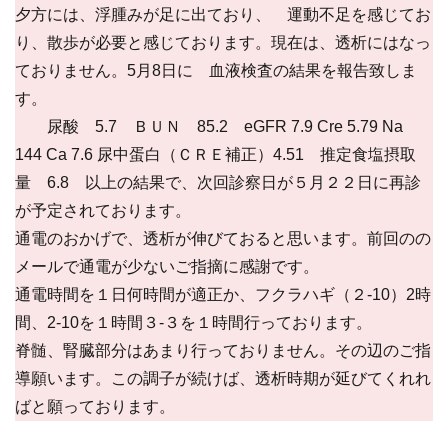
夕方には、浮腫みが足に出ており、 運動不足を感じてお
り、散歩が必要と感じております。現在は、透析にはなっ
ておりません。5月8日に 血液検査の結果を報告致しま
す。
尿酸 5.7 ＢＵＮ 85.2 eGFR 7.9 Cre 5.79 Na
144 Ca 7.6 尿中蛋白（ＣＲＥ補正）4.51 推定食塩摂取
量 6.8 以上の結果で、次回診察日が５月２２日に再診
が予定されております。
通電のおかげで、透析が伸びておると思います。前回のの
メールで通電が少ないご指摘に感謝です。
通電時間を１日何時間が適正か、フクラハギ（２-10）2時
間、2-10を１時間３-３を１時間行っております。
脊髄、腎臓部分はあまり行っておりません。その辺のご指
導願います。この調子が続けば、透析時期が延びてくれれ
ばと願っております。