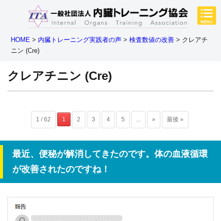
HOME
>
内臓トレーニング実践者の声
>
検査数値の改善
>
クレアチ
ニン (Cre)
クレアチニン (Cre)
1 / 62
1
2
3
4
5
...
»
最後 »
最近、便秘が解消してきたのです。体の血液循環
が改善されたのですね！