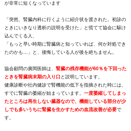
が非常に短くなっています
「突然、腎臓内科に行くように紹介状を渡された。初診の
ときにいきなり透析の説明を受けた」と慌てて協会に駆け
込んでくる人、
「もっと早い時期に腎臓病と知っていれば、何か対処でき
たのかも…」と、後悔している人が後を絶ちません。
協会顧問の廣岡医師は、
腎臓の残存機能が60％を下回った
ときを腎臓病末期の入り口
と説明しています。
健康診断や社内健診で腎機能の低下を指摘された時には、
すでに腎臓の萎縮が始まっています。
一度萎縮してしまっ
たところは再生しない臓器なので、機能している部分が少
しでも多いうちに腎臓を生かすための血流改善が必要
で
す。