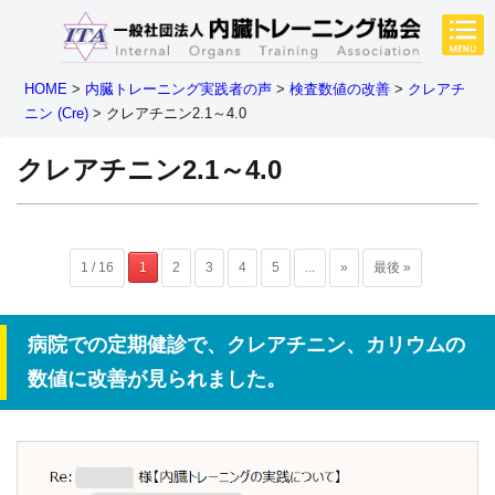
HOME
>
内臓トレーニング実践者の声
>
検査数値の改善
>
クレアチ
ニン (Cre)
>
クレアチニン2.1～4.0
クレアチニン2.1～4.0
1 / 16
1
2
3
4
5
...
»
最後 »
病院での定期健診で、クレアチニン、カリウムの
数値に改善が見られました。