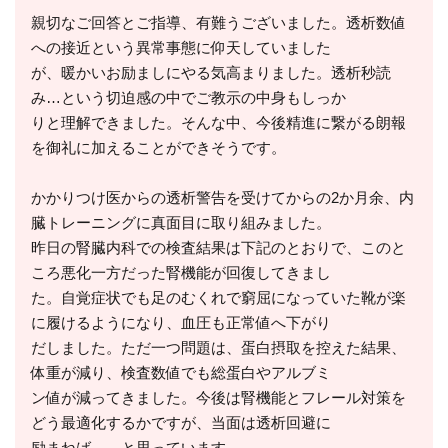
親切なご回答とご指導、有難うございました。透析数値
への接近という異常事態に仰天していました
が、暖かいお励ましにやる気高まりました。透析秒読
み…という切迫感の中でご教示の中身もしっか
りと理解できました。そんな中、今後精進に繋がる朗報
を御礼に加えることができそうです。
かかりつけ医からの透析警告を受けてからの2か月余、内
臓トレーニングに真面目に取り組みました。
昨日の腎臓内科での検査結果は下記のとおりで、このと
ころ悪化一方だった腎機能が回復してきまし
た。自覚症状でも足のむくれで窮屈になっていた靴が楽
に履けるようになり、血圧も正常値へ下がり
だしました。ただ一つ問題は、蛋白摂取を控えた結果、
体重が減り、検査数値でも総蛋白やアルブミ
ン値が減ってきました。今後は腎機能とフレール対策を
どう最適化するかですが、当面は透析回避に