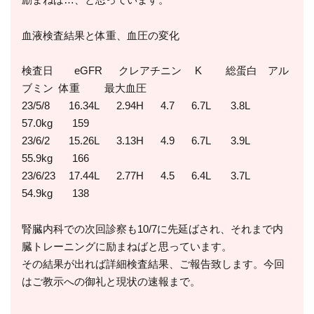
励まねば…、と思っています。
血液検査結果と体重、血圧の変化
検査日 eGFR クレアチニン K 総蛋白 アル
ブミン 体重 最大血圧
23/5/8 16.34L 2.94H 4.7 6.7L 3.8L
57.0kg 159
23/6/2 15.26L 3.13H 4.9 6.7L 3.9L
55.9kg 166
23/6/23 17.44L 2.77H 4.5 6.4L 3.7L
54.9kg 138
腎臓内科での次回診察も10/7に先延ばされ、それまで内
臓トレーニングに励まねばと思っています。
その結果が出れば詳細検査結果、ご報告致します。今回
はご教示への御礼と現状の速報まで。