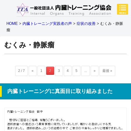
HOME
>
内臓トレーニング実践者の声
>
症状の改善
>
むくみ・静脈
瘤
むくみ・静脈瘤
2 / 7
«
1
2
3
4
5
...
»
最後 »
内臓トレーニングに真面目に取り組みました