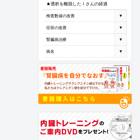
★透析を離脱したＩさんの経過
検査数値の改善
▼
症状の改善
▼
腎臓病治療
▼
病名
▼