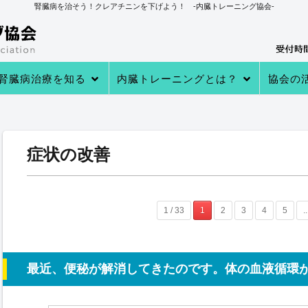
腎臓病を治そう！クレアチニンを下げよう！ -内臓トレーニング協会-
腎臓病治療を知る
内臓トレーニングとは？
協会の
→あなたの知らない 透析・移植医療
→自分で腎臓病を治す理由
→病院での治療
→クレアチニンを下げる４つのステ
→内臓トレーニングとは
→内臓トレーニングで生体電流を整
内臓トレーニングの実績
内臓トレーニング実践者のプロフィ
→クレアチニン値が下がる理由
→参加
→実践者
→内臓ト
→内臓ト
→健康教
ップ
える
ール
症状の改善
1 / 33
1
2
3
4
5
..
最近、便秘が解消してきたのです。体の血液循環