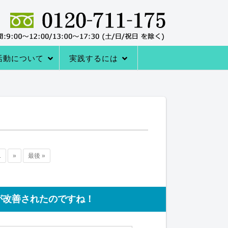
活動について
実践するには
者の声
サポートシステム
レーニングQ＆A
レーニング協会について
室の内容
→内臓トレーニングを体験する
アクセス
内臓トレーニングをはじめる方法
.
»
最後 »
が改善されたのですね！