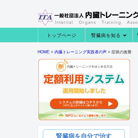
トップページ
腎臓病を知る
→腎臓病の種類
→腎臓病の症状
→腎臓病になる原因
→腎臓の役割とは
HOME
>
内臓トレーニング実践者の声
>
症状の改善
腎臓病を自分で治す