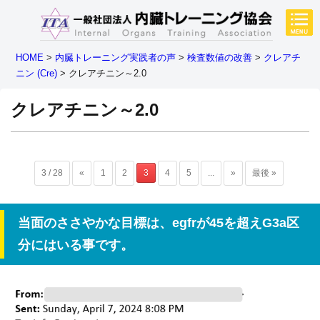
HOME
>
内臓トレーニング実践者の声
>
検査数値の改善
>
クレアチ
ニン (Cre)
>
クレアチニン～2.0
クレアチニン～2.0
3 / 28
«
1
2
3
4
5
...
»
最後 »
当面のささやかな目標は、egfrが45を超えG3a区
分にはいる事です。