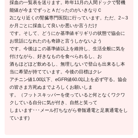
採血の一覧表を送ります。昨年11月の人間ドックで腎機
能値が今までずっとＡだったのがいきなりＣ
2になり近くの腎臓専門医院に行っています。ただ、2～3
か月ごとに採血して良いか悪いか言うだけ
です。そして、どうにか基準値ギリギリの状態で協会に
お世話になれたのも奇跡と言うしかないよう
です。今後はこの基準値以上を維持し、生活全般に気を
付けながら、好きなものを食べられるし、お
酒もほどほど飲めるし、無理しないで登山も出来るし本
当に希望が持てています。今後の目標はクレ
アチニン値1.00以下、eGFR値60.0以上を必ず守る。協会
の皆さま方死ぬまでよろしくお願いしま
す。（フットスキッパーを使っていると何となくワクワ
クしている自分に気が付き、自然と笑って
しまいます･･･メール打ちながら脊髄通電と足裏通電をし
ています)