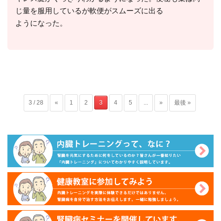
じ量を服用しているが軟便がスムーズに出る
ようになった。
3 / 28
«
1
2
3
4
5
...
»
最後 »