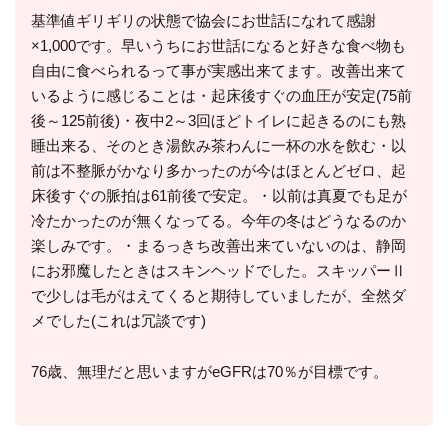
基準値ギリギリの状態で協会にお世話になれて感謝
×1,000です。早いうちにお世話になると好きな食べ物も
自由に食べられるって事が実感出来てます。改善出来て
いるように感じることは・起床後すぐの血圧が安定(75前
後～125前後)・夜中2～3回ほどトイレに起きるのにも熟
睡出来る、そのとき湯飲み茶わんに一杯の水を飲む・以
前は不整脈がかなり多かったのが今はほとんどゼロ、起
床後すぐの脈拍は61前後で安定。・以前は真夏でも足が
冷たかったのが無くなってる。今年の冬はどうなるのか
楽しみです。・まるっきち改善出来ていないのは、静岡
にお邪魔したときはスキンヘッドでした。スキッパーⅡ
で少しは毛がはえてくると期待していましたが、全然ダ
メでした(これは冗談です)
76歳、無理だと思いますがeGFRは70％が目標です。