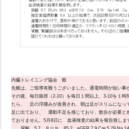
内臓トレイニング協会 殿
先般は、ご指導有難うございました。通電時間が短い事
その後、毎日脹脛（2-10）を毎日１間以上、3-10を１
たら、 足の浮腫みが改善され、朝は足がスリムになっ
足に出ており、 運動不足を感じており、散歩が必要と
ておりません。5月8日に 血液検査の結果を報告致しま
尿酸 5.7 ＢＵＮ 85.2 eGFR 7.9 Cre 5.79 Na