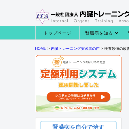
トップページ
腎臓病を知る
→腎臓病の種類
→腎臓病の症状
→腎臓病になる原因
→腎臓の役割とは
HOME
>
内臓トレーニング実践者の声
>
検査数値の改
腎臓病を自分で治す