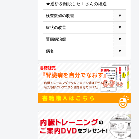
★透析を離脱したＩさんの経過
検査数値の改善
▼
症状の改善
▼
腎臓病治療
▼
病名
▼