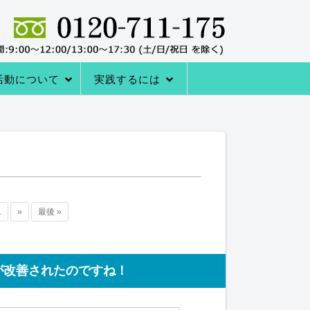
活動について
実践するには
者の声
サポートシステム
レーニングQ＆A
レーニング協会について
室の内容
→内臓トレーニングを体験する
アクセス
内臓トレーニングをはじめる方法
.
»
最後 »
が改善されたのですね！