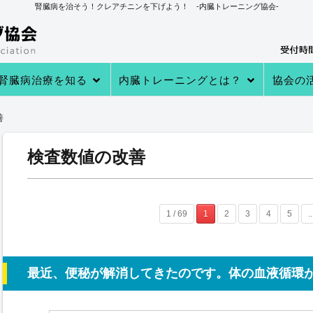
腎臓病を治そう！クレアチニンを下げよう！ -内臓トレーニング協会-
腎臓病治療を知る
内臓トレーニングとは？
協会の
→あなたの知らない 透析・移植医療
→自分で腎臓病を治す理由
→病院での治療
→クレアチニンを下げる４つのステ
→内臓トレーニングとは
→内臓トレーニングで生体電流を整
内臓トレーニングの実績
内臓トレーニング実践者のプロフィ
→クレアチニン値が下がる理由
→参加
→実践者
→内臓ト
→内臓ト
→健康教
善
ップ
える
ール
検査数値の改善
1 / 69
1
2
3
4
5
..
最近、便秘が解消してきたのです。体の血液循環