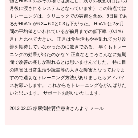
値とHbA1cのみその場では測定し、残りの検査項目は1カ
月後に渡されるシステムとなっています） この時点では
トレーニングは、クリニックでの実習を含め、9日目であ
るがHbA1cが6.3→6.0と0.3も下がった。 HbA1cは2ヶ月
間の平均値といわれているが前月までの低下率（0.1％/
月）と比べて大きい。 正月は食生活もやや乱れており改
善を期待していなかったのに驚きである。 早くもトレー
ニングの効果が出たのかな？ 正直なところこんなに短期
間で改善の兆しが現れるとは思いませんでした。 特に目
の障害は日常生活や読書等の大きな障害となっておりま
すので適切なトレーニング方法がありましたらアドバイ
スお願いします。 これからもトレーニングをがんばりた
いと思います。 サボートお願いいたします。
2013.02.05 糖尿病性腎症患者さんより メール