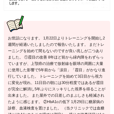
お世話になります。 1月22日よりトレーニングを開始し2
週間が経過いたしましたので報告いたします。 まだトレ
ーニングを始めて間もないのですが良い兆しが二つあり
ました。 ①霞目の改善 8年ほど前から緑内障をわずらっ
ていますが、上顎癌の治療で放射線を眼球の周囲に大量
に使用した影響で5年前から「涙目」「霞目」がかなり進
行していました。 トレーニングを始めて3日目から視力
に変化が現れ、11日目の朝には30分程度ではあるが霞目
が完全に解消し5年ぶりにスッキリした視界を得ることが
出来ました。 また屋外での日差しのまぶしさも軽減され
たように感じます。 ②HbA1cの低下 1月29日に糖尿病の
診察、血液検査を置けました。 （当クリニックでは血糖