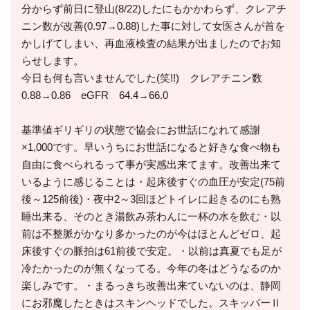
分からず前日に登山(8/22)したにもかかわらず、クレアチ
ニン数が改善(0.97→0.88)した事に対して女医さんが首を
かしげてしまい、再血液検査の結果が出ましたのでお知
らせします。
今日も何も言いませんでした(笑!!) クレアチニン数
0.88→0.86 eGFR 64.4→66.0
基準値ギリギリの状態で協会にお世話になれて感謝
×1,000です。早いうちにお世話になると好きな食べ物も
自由に食べられるって事が実感出来てます。改善出来て
いるように感じることは・起床後すぐの血圧が安定(75前
後～125前後)・夜中2～3回ほどトイレに起きるのにも熟
睡出来る、そのとき湯飲み茶わんに一杯の水を飲む・以
前は不整脈がかなり多かったのが今はほとんどゼロ、起
床後すぐの脈拍は61前後で安定。・以前は真夏でも足が
冷たかったのが無くなってる。今年の冬はどうなるのか
楽しみです。・まるっきち改善出来ていないのは、静岡
にお邪魔したときはスキンヘッドでした。スキッパーⅡ