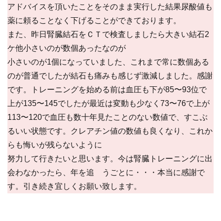
アドバイスを頂いたことをそのまま実行した結果尿酸値も
薬に頼ることなく下げることができております。
また、昨日腎臓結石をＣＴで検査しましたら大きい結石2
ケ他小さいのが数個あったなのが
小さいのが1個になっていました、これまで常に数個ある
のが普通でしたが結石も痛みも感じず激減しました。感謝
です。トレーニングを始める前は血圧も下が85〜93位で
上が135〜145でしたが最近は変動も少なく73〜76で上が
113〜120で血圧も数十年見たことのない数値で、すこぶ
るいい状態です。クレアチン値の数値も良くなり、これか
らも悔いが残らないように
努力して行きたいと思います。今は腎臓トレーニングに出
会わなかったら、年を追 うごとに・・・本当に感謝で
す。引き続き宜しくお願い致します。