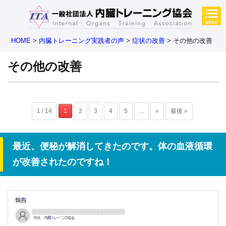
HOME
>
内臓トレーニング実践者の声
>
症状の改善
>
その他の改善
その他の改善
1 / 14
1
2
3
4
5
...
»
最後 »
最近、便秘が解消してきたのです。体の血液循環
が改善されたのですね！