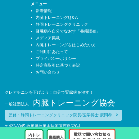
メニュー
新着情報
内臓トレーニングQ＆A
静岡トレーニングクリニック
腎臓病を自分でなおす「書籍販売」
メディア掲載
内臓トレーニングをはじめたい方
ご利用にあたって
プライバシーポリシー
特定商取引に基づく表記
お問い合わせ
クレアチニンを下げよう！自分で腎臓病を治す！
内臓トレーニング協会
一般社団法人
監修：静岡トレーニングクリニック院長/医学博士 廣岡孝
〒422-8045 静岡県静岡市駿河区西島620-1
TEL：054-270-6627
受付時間:平日 9:00～12:00 13:00～17:30（土・日・祝日を除く）