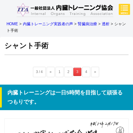
HOME
>
内臓トレーニング実践者の声
>
腎臓病治療
>
透析
>
シャン
ト手術
シャント手術
3 / 4
«
1
2
3
4
»
内臓トレーニングは一日5時間を目指して頑張る
つもりです。