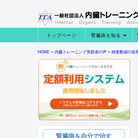
トップページ
腎臓病を知る
→腎臓病の種類
→腎臓病の症状
→腎臓病になる原因
→腎臓の役割とは
HOME
>
内臓トレーニング実践者の声
>
検査数値の改
腎臓病を自分で治す