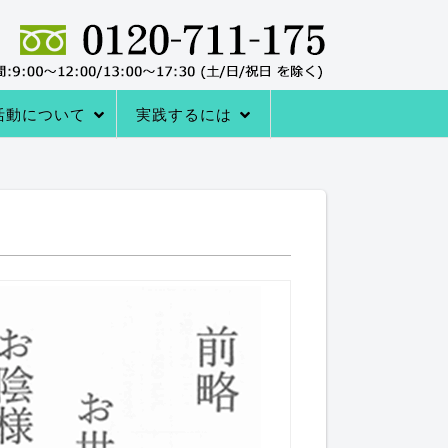
活動について
実践するには
者の声
サポートシステム
レーニングQ＆A
レーニング協会について
室の内容
→内臓トレーニングを体験する
アクセス
内臓トレーニングをはじめる方法