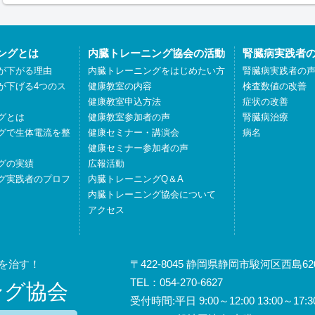
ングとは
内臓トレーニング協会の活動
腎臓病実践者
が下がる理由
内臓トレーニングをはじめたい方
腎臓病実践者の
が下げる4つのス
健康教室の内容
検査数値の改善
健康教室申込方法
症状の改善
グとは
健康教室参加者の声
腎臓病治療
グで生体電流を整
健康セミナー・講演会
病名
健康セミナー参加者の声
グの実績
広報活動
グ実践者のプロフ
内臓トレーニングQ＆A
内臓トレーニング協会について
アクセス
を治す！
〒422-8045 静岡県静岡市駿河区西島620
TEL：054-270-6627
ング協会
受付時間:平日 9:00～12:00 13:00