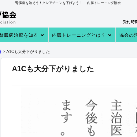
腎臓病を治そう！クレアチニンを下げよう！ -内臓トレーニング協会-
腎臓病治療を知る
内臓トレーニングとは？
協会の
→あなたの知らない 透析・移植医療
→自分で腎臓病を治す理由
→病院での治療
→クレアチニンを下げる４つのステ
→内臓トレーニングとは
→内臓トレーニングで生体電流を整
内臓トレーニングの実績
内臓トレーニング実践者のプロフィ
→クレアチニン値が下がる理由
→参加
→実践者
→内臓ト
→内臓ト
→健康教
善
>
A1Cも大分下がりました
ップ
える
ール
A1Cも大分下がりました