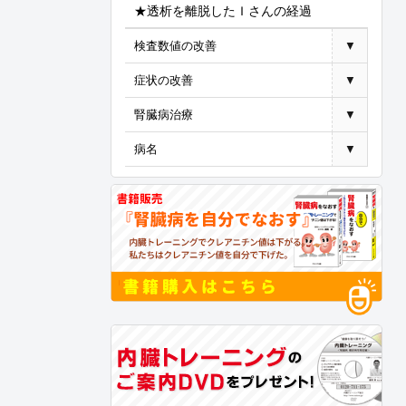
★透析を離脱したＩさんの経過
検査数値の改善
▼
症状の改善
▼
腎臓病治療
▼
病名
▼