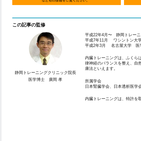
この記事の監修
平成22年4月〜 静岡トレー
平成7年11月 ワシントン大
平成2年3月 名古屋大学 医
内臓トレーニングは、ふくら
律神経のバランスを整え、自
康法といえます。
静岡トレーニングクリニック院長
医学博士 廣岡 孝
所属学会
日本腎臓学会、日本透析医学
内臓トレーニングは、特許を