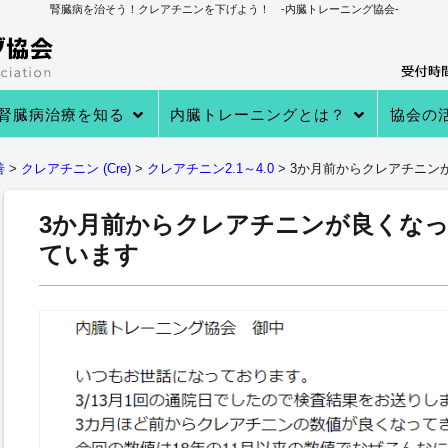
腎臓病を治そう！クレアチニンを下げよう！ -内臓トレーニング協会-
腎臓病治療を知る
内臓トレーニングとは？
協会の
→あなたの知らない 透析・移植医療
→自分で腎臓病を治す理由
→病院での治療
→クレアチニンを下げる４つのステ
→内臓トレーニングとは
→内臓トレーニングで生体電流を整
内臓トレーニングの実績
内臓トレーニング実践者のプロフィ
→クレアチニン値が下がる理由
→参加
→実践者
→内臓ト
→内臓ト
→健康教
善
>
クレアチニン (Cre)
>
クレアチニン2.1～4.0
>
3か月前からクレアチニン
ップ
える
ール
3か月前からクレアチニンが良くな
ています