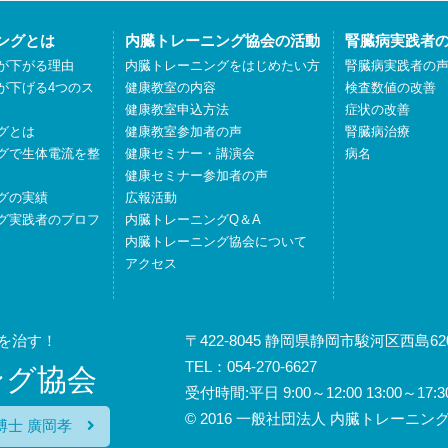
ングとは
内臓トレーニング協会の活動
腎臓病実践者
が下がる理由
内臓トレーニングをはじめたい方
腎臓病実践者の
が下げる4つのス
健康教室の内容
検査数値の改善
健康教室申込方法
症状の改善
グとは
健康教室参加者の声
腎臓病治療
グで生体電流を整
健康セミナー・講演会
病名
健康セミナー参加者の声
グの実績
広報活動
グ実践者のプロフ
内臓トレーニングQ＆A
内臓トレーニング協会について
アクセス
を治す！
〒422-8045 静岡県静岡市駿河区西島620
TEL：054-270-6627
ング協会
受付時間:平日 9:00～12:00 13:00
© 2016 一般社団法人 内臓トレーニング協会
博士 廣岡孝