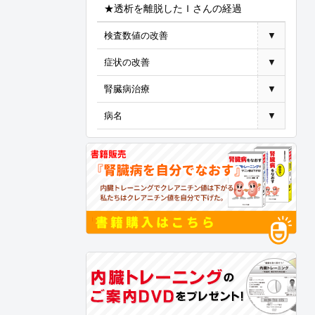
★透析を離脱したＩさんの経過
検査数値の改善
▼
症状の改善
▼
腎臓病治療
▼
病名
▼