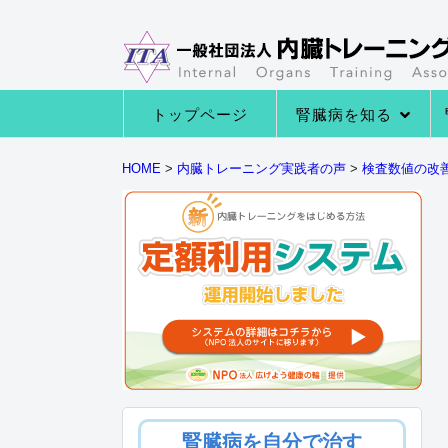
トップページ
腎臓病を知る
→腎臓病の種類
→腎臓病の症状
→腎臓病になる原因
→腎臓の役割とは
HOME
>
内臓トレーニング実践者の声
>
検査数値の改
腎臓病を自分で治す