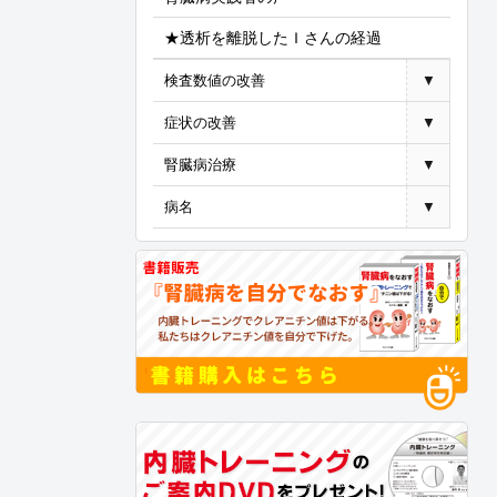
★透析を離脱したＩさんの経過
検査数値の改善
▼
症状の改善
▼
腎臓病治療
▼
病名
▼