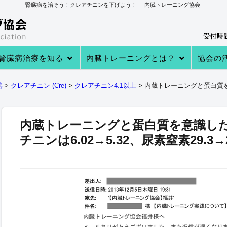
腎臓病を治そう！クレアチニンを下げよう！ -内臓トレーニング協会-
腎臓病治療を知る
内臓トレーニングとは？
協会の
→あなたの知らない 透析・移植医療
→自分で腎臓病を治す理由
→病院での治療
→クレアチニンを下げる４つのステ
→内臓トレーニングとは
→内臓トレーニングで生体電流を整
内臓トレーニングの実績
内臓トレーニング実践者のプロフィ
→クレアチニン値が下がる理由
→参加
→実践者
→内臓ト
→内臓ト
→健康教
善
>
クレアチニン (Cre)
>
クレアチニン4.1以上
>
内蔵トレーニングと蛋白質
ップ
える
ール
内蔵トレーニングと蛋白質を意識し
チニンは6.02→5.32、尿素窒素29.3