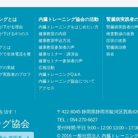
ングとは
内臓トレーニング協会の活動
腎臓病実践者
が下がる理由
内臓トレーニングをはじめたい方
腎臓病実践者の
が下げる4つのス
健康教室の内容
検査数値の改善
健康教室申込方法
症状の改善
グとは
健康教室参加者の声
腎臓病治療
グで生体電流を整
健康セミナー・講演会
病名
健康セミナー参加者の声
グの実績
広報活動
グ実践者のプロフ
内臓トレーニングQ＆A
内臓トレーニング協会について
アクセス
を治す！
〒422-8045 静岡県静岡市駿河区西島620
TEL：054-270-6627
ング協会
受付時間:平日 9:00～12:00 13:00
© 2016 一般社団法人 内臓トレーニング協会
博士 廣岡孝