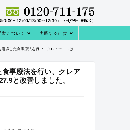
活動について
実践するには
者の声
サポートシステム
レーニングQ＆A
レーニング協会について
室の内容
→内臓トレーニングを体験する
アクセス
内臓トレーニングをはじめる方法
を意識した食事療法を行い、クレアチニンは
た食事療法を行い、クレア
→27.9と改善しました。