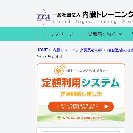
トップページ
腎臓病を知る
→腎臓病の種類
→腎臓病の症状
→腎臓病になる原因
→腎臓の役割とは
HOME
>
内臓トレーニング実践者の声
>
検査数値の改
たいと思います。