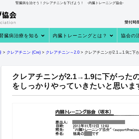
腎臓病を治そう！クレアチニンを下げよう！ -内臓トレーニング協会-
腎臓病治療を知る
内臓トレーニングとは？
協会の
→あなたの知らない 透析・移植医療
→自分で腎臓病を治す理由
→病院での治療
→クレアチニンを下げる４つのステ
→内臓トレーニングとは
→内臓トレーニングで生体電流を整
内臓トレーニングの実績
内臓トレーニング実践者のプロフィ
→クレアチニン値が下がる理由
→参加
→実践者
→内臓ト
→内臓ト
→健康教
善
>
クレアチニン (Cre)
>
クレアチニン～2.0
>
クレアチニンが2.1→1.9
ップ
える
ール
クレアチニンが2.1→1.9に下がっ
をしっかりやっていきたいと思いま