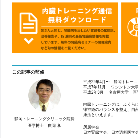
この記事の監修
平成22年4月〜 静岡トレー
平成7年11月 ワシントン大
平成2年3月 名古屋大学 医
内臓トレーニングは、ふくら
律神経のバランスを整え、自
康法といえます。
静岡トレーニングクリニック院長
医学博士 廣岡 孝
所属学会
日本腎臓学会、日本透析医学