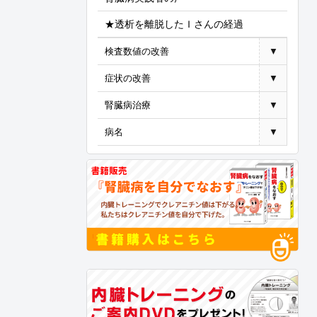
★透析を離脱したＩさんの経過
検査数値の改善
▼
症状の改善
▼
腎臓病治療
▼
病名
▼