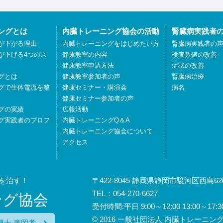
ングとは
内臓トレーニング協会の活動
腎臓病実践者
が下がる理由
内臓トレーニングをはじめたい方
腎臓病実践者の
が下げる4つのス
健康教室の内容
検査数値の改善
健康教室申込方法
症状の改善
グとは
健康教室参加者の声
腎臓病治療
グで生体電流を整
健康セミナー・講演会
病名
健康セミナー参加者の声
グの実績
広報活動
グ実践者のプロフ
内臓トレーニングQ＆A
内臓トレーニング協会について
アクセス
を治す！
〒422-8045 静岡県静岡市駿河区西島620
TEL：054-270-6627
ング協会
受付時間:平日 9:00～12:00 13:00
© 2016 一般社団法人 内臓トレーニング協会
博士 廣岡孝