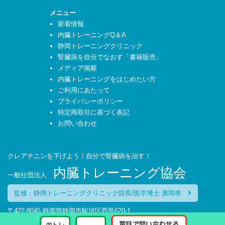
メニュー
新着情報
内臓トレーニングQ＆A
静岡トレーニングクリニック
腎臓病を自分でなおす「書籍販売」
メディア掲載
内臓トレーニングをはじめたい方
ご利用にあたって
プライバシーポリシー
特定商取引に基づく表記
お問い合わせ
クレアチニンを下げよう！自分で腎臓病を治す！
内臓トレーニング協会
一般社団法人
監修：静岡トレーニングクリニック院長/医学博士 廣岡孝
〒422-8045 静岡県静岡市駿河区西島620-1
TEL：054-270-6627