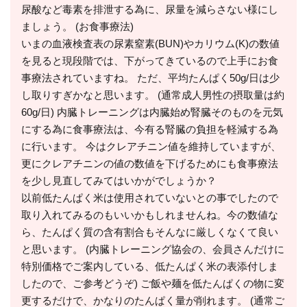
尿酸など毒素を排泄する為に、尿量を減らさない様にし
ましょう。 (お食事療法)
いまの血液検査表の尿素窒素(BUN)やカリウム(K)の数値
を見ると現段階では、下がってきているので上手にお食
事療法されていますね。 ただ、平均たんぱく50g/日は少
し取りすぎかなと思います。 (通常成人男性の摂取量は約
60g/日) 内臓トレーニングは内臓始め腎臓そのものを元気
にする為に食事療法は、今有る腎臓の負担を軽減する為
に行います。 今はクレアチニン値を維持していますが、
更にクレアチニンの値の数値を下げるためにも食事療法
を少し見直してみてはいかがでしょうか？
以前低たんぱく米は使用されていないとの事でしたので
取り入れてみるのもいいかもしれませんね。今の数値な
ら、たんぱく質の含有割合もそんなに厳しくなくて良い
と思います。 (内臓トレーニング協会の、会員さんだけに
特別価格でご案内している、低たんぱく米の表添付しま
したので、ご参考どうぞ) ご飯や麺を低たんぱくの物に変
更するだけで、かなりのたんぱく量が削れます。 (通常ご