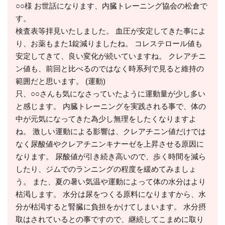
○○様 お世話になります、内臓トレーニング協会の松倉で
す。
検査表等拝見いたしました。 血圧が安定してきた事によ
り、お薬もまた1錠減りましたね。 コレステロール値も
安定してきて、良い変化が続いていますね。 クレアチニ
ン値も、前回と比べるのではなく時系列で見ると維持の
範囲だと思います。 (運動)
只、○○さんも気になさっていたように運動量が少し多い
と感じます。 内臓トレーニングを実践される事で、体の
中が元気になってきた為少し無理をしたくなりますよ
ね。 激しい運動による影響は、クレアチニン値だけでは
なく尿酸値やクレアチニンキナーゼを上昇させる原因に
なります。 尿酸値が引き続き高いので、歩く時間を減ら
したり、ジムでのランニングの程度を緩めてみましょ
う。 また、夏の暑い気温や運動によって体の水分はより
枯渇します。 水分は尿をつくる原料になりますから、水
分が枯渇すると腎臓に負担をかけてしまいます。 水分摂
取はされているとの事ですので、継続してこまめに取り