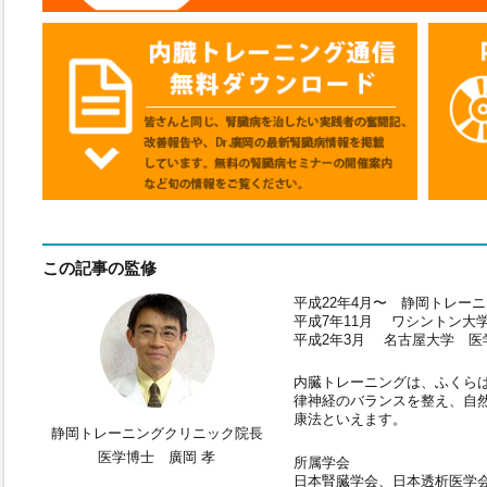
この記事の監修
平成22年4月〜 静岡トレー
平成7年11月 ワシントン大
平成2年3月 名古屋大学 医
内臓トレーニングは、ふくら
律神経のバランスを整え、自
康法といえます。
静岡トレーニングクリニック院長
医学博士 廣岡 孝
所属学会
日本腎臓学会、日本透析医学