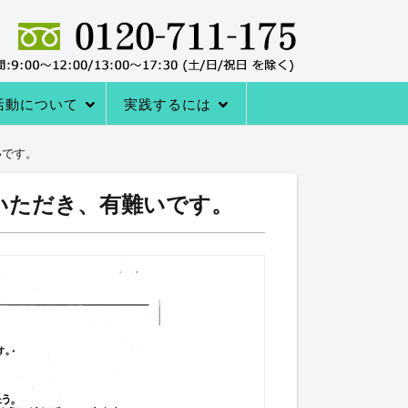
活動について
実践するには
者の声
サポートシステム
レーニングQ＆A
レーニング協会について
室の内容
→内臓トレーニングを体験する
アクセス
内臓トレーニングをはじめる方法
いです。
いただき、有難いです。