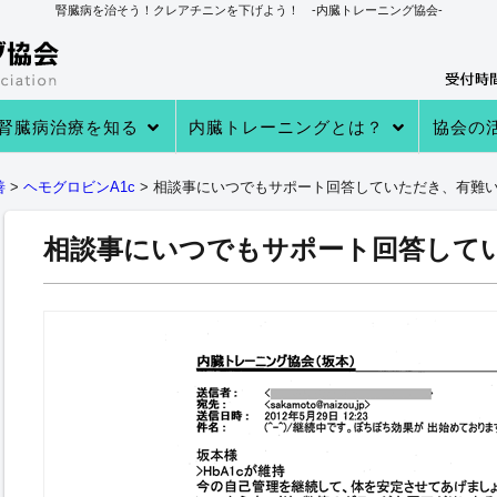
腎臓病を治そう！クレアチニンを下げよう！ -内臓トレーニング協会-
腎臓病治療を知る
内臓トレーニングとは？
協会の
→あなたの知らない 透析・移植医療
→自分で腎臓病を治す理由
→病院での治療
→クレアチニンを下げる４つのステ
→内臓トレーニングとは
→内臓トレーニングで生体電流を整
内臓トレーニングの実績
内臓トレーニング実践者のプロフィ
→クレアチニン値が下がる理由
→参加
→実践者
→内臓ト
→内臓ト
→健康教
善
>
ヘモグロビンA1c
>
相談事にいつでもサポート回答していただき、有難
ップ
える
ール
相談事にいつでもサポート回答して