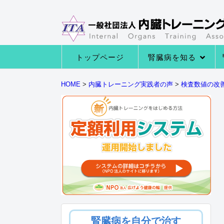
トップページ
腎臓病を知る
→腎臓病の種類
→腎臓病の症状
→腎臓病になる原因
→腎臓の役割とは
HOME
>
内臓トレーニング実践者の声
>
検査数値の改
腎臓病を自分で治す