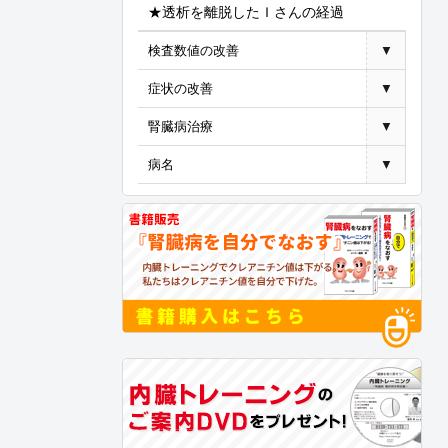
★透析を離脱したＩさんの経過
検査数値の改善
▼
症状の改善
▼
腎臓病治療
▼
病名
▼