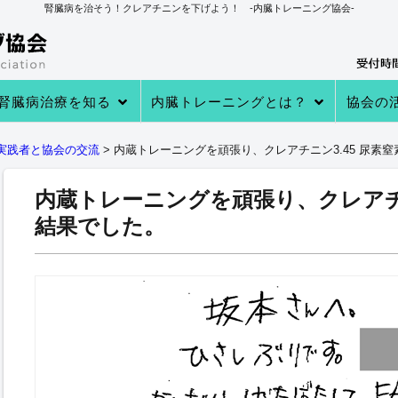
腎臓病を治そう！クレアチニンを下げよう！ -内臓トレーニング協会-
腎臓病治療を知る
内臓トレーニングとは？
協会の
→あなたの知らない 透析・移植医療
→自分で腎臓病を治す理由
→病院での治療
→クレアチニンを下げる４つのステ
→内臓トレーニングとは
→内臓トレーニングで生体電流を整
内臓トレーニングの実績
内臓トレーニング実践者のプロフィ
→クレアチニン値が下がる理由
→参加
→実践者
→内臓ト
→内臓ト
→健康教
実践者と協会の交流
>
内蔵トレーニングを頑張り、クレアチニン3.45 尿素窒素
ップ
える
ール
内蔵トレーニングを頑張り、クレアチニン
結果でした。