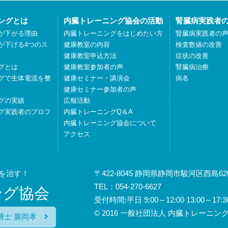
ングとは
内臓トレーニング協会の活動
腎臓病実践者
が下がる理由
内臓トレーニングをはじめたい方
腎臓病実践者の
が下げる4つのス
健康教室の内容
検査数値の改善
健康教室申込方法
症状の改善
グとは
健康教室参加者の声
腎臓病治療
グで生体電流を整
健康セミナー・講演会
病名
健康セミナー参加者の声
グの実績
広報活動
グ実践者のプロフ
内臓トレーニングQ＆A
内臓トレーニング協会について
アクセス
を治す！
〒422-8045 静岡県静岡市駿河区西島620
TEL：054-270-6627
ング協会
受付時間:平日 9:00～12:00 13:00
© 2016 一般社団法人 内臓トレーニング協会
博士 廣岡孝