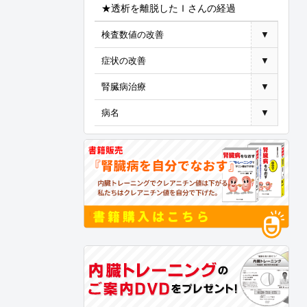
★透析を離脱したＩさんの経過
検査数値の改善
▼
症状の改善
▼
腎臓病治療
▼
病名
▼