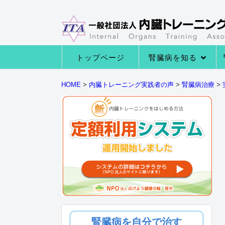
トップページ
腎臓病を知る
→腎臓病の種類
→腎臓病の症状
→腎臓病になる原因
→腎臓の役割とは
HOME
>
内臓トレーニング実践者の声
>
腎臓病治療
>
腎臓病を自分で治す