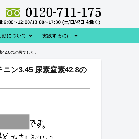
活動について
実践するには
者の声
サポートシステム
レーニングQ＆A
レーニング協会について
室の内容
→内臓トレーニングを体験する
アクセス
内臓トレーニングをはじめる方法
42.8の結果でした。
3.45 尿素窒素42.8の