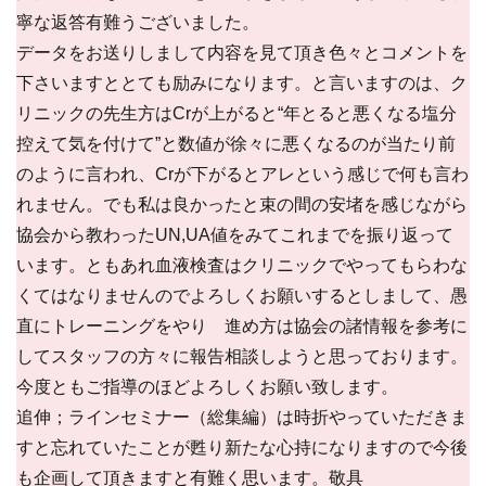
寧な返答有難うございました。
データをお送りしまして内容を見て頂き色々とコメントを
下さいますととても励みになります。と言いますのは、ク
リニックの先生方はCrが上がると“年とると悪くなる塩分
控えて気を付けて”と数値が徐々に悪くなるのが当たり前
のように言われ、Crが下がるとアレという感じで何も言わ
れません。でも私は良かったと束の間の安堵を感じながら
協会から教わったUN,UA値をみてこれまでを振り返って
います。ともあれ血液検査はクリニックでやってもらわな
くてはなりませんのでよろしくお願いするとしまして、愚
直にトレーニングをやり 進め方は協会の諸情報を参考に
してスタッフの方々に報告相談しようと思っております。
今度ともご指導のほどよろしくお願い致します。
追伸；ラインセミナー（総集編）は時折やっていただきま
すと忘れていたことが甦り新たな心持になりますので今後
も企画して頂きますと有難く思います。敬具