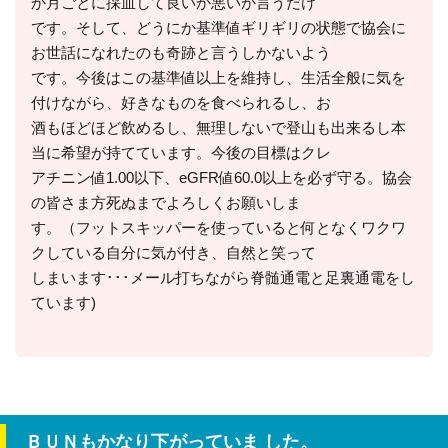
か月ごとに採血して良いか悪いか言うだけ
です。そして、どうにか基準値ギリギリの状態で協会に
お世話になれたのも奇跡と言うしかないよう
です。今後はこの基準値以上を維持し、生活全般に気を
付けながら、好きなものを食べられるし、お
酒もほどほど飲めるし、無理しないで登山も出来るし本
当に希望が持てています。今後の目標はクレ
アチニン値1.00以下、eGFR値60.0以上を必ず守る。協会
の皆さま方死ぬまでよろしくお願いしま
す。（フットスキッパーを使っていると何となくワクワ
クしている自分に気が付き、自然と笑って
しまいます･･･メール打ちながら脊髄通電と足裏通電をし
ています)
ＢＵＮもかなり下がっていま した。