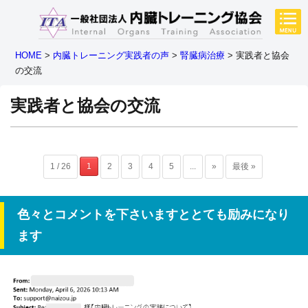
HOME
>
内臓トレーニング実践者の声
>
腎臓病治療
>
実践者と協会
の交流
実践者と協会の交流
1 / 26
1
2
3
4
5
...
»
最後 »
色々とコメントを下さいますととても励みになり
ます