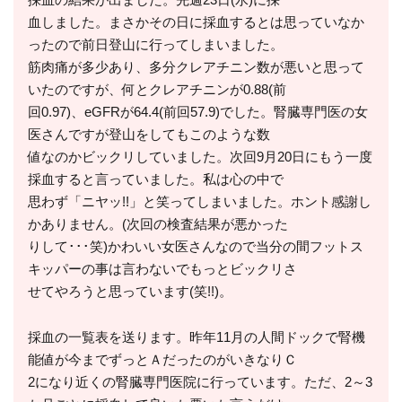
採血の結果が出ました。先週23日(水)に採
血しました。まさかその日に採血するとは思っていなか
ったので前日登山に行ってしまいました。
筋肉痛が多少あり、多分クレアチニン数が悪いと思って
いたのですが、何とクレアチニンが0.88(前
回0.97)、eGFRが64.4(前回57.9)でした。腎臓専門医の女
医さんですが登山をしてもこのような数
値なのかビックリしていました。次回9月20日にもう一度
採血すると言っていました。私は心の中で
思わず「ニヤッ!!」と笑ってしまいました。ホント感謝し
かありません。(次回の検査結果が悪かった
りして･･･笑)かわいい女医さんなので当分の間フットス
キッパーの事は言わないでもっとビックリさ
せてやろうと思っています(笑!!)。
採血の一覧表を送ります。昨年11月の人間ドックで腎機
能値が今までずっとＡだったのがいきなりＣ
2になり近くの腎臓専門医院に行っています。ただ、2～3