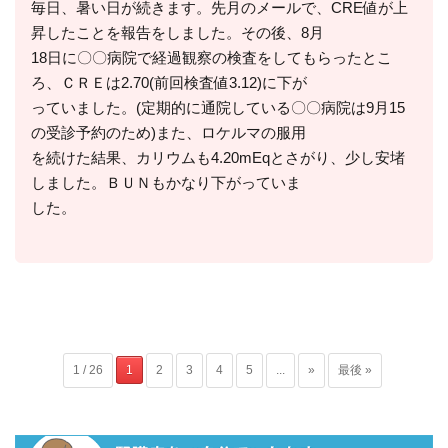
毎日、暑い日が続きます。先月のメールで、CRE値が上
昇したことを報告をしました。その後、8月
18日に〇〇病院で経過観察の検査をしてもらったとこ
ろ、ＣＲＥは2.70(前回検査値3.12)に下が
っていました。(定期的に通院している〇〇病院は9月15
の受診予約のため)また、ロケルマの服用
を続けた結果、カリウムも4.20mEqとさがり、少し安堵
しました。ＢＵＮもかなり下がっていま
した。
1 / 26
1
2
3
4
5
...
»
最後 »