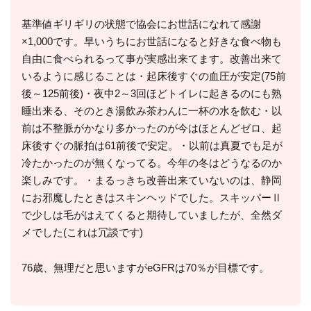
基準値ギリギリの状態で協会にお世話になれて感謝
×1,000です。早いうちにお世話になると好きな食べ物も
自由に食べられるって事が実感出来てます。改善出来て
いるように感じることは・起床後すぐの血圧が安定(75前
後～125前後)・夜中2～3回ほどトイレに起きるのにも熟
睡出来る、そのとき湯飲み茶わんに一杯の水を飲む・以
前は不整脈がかなり多かったのが今はほとんどゼロ、起
床後すぐの脈拍は61前後で安定。・以前は真夏でも足が
冷たかったのが無くなってる。今年の冬はどうなるのか
楽しみです。・まるっきち改善出来ていないのは、静岡
にお邪魔したときはスキンヘッドでした。スキッパーⅡ
で少しは毛がはえてくると期待していましたが、全然ダ
メでした(これは冗談です)
76歳、無理だと思いますがeGFRは70％が目標です。