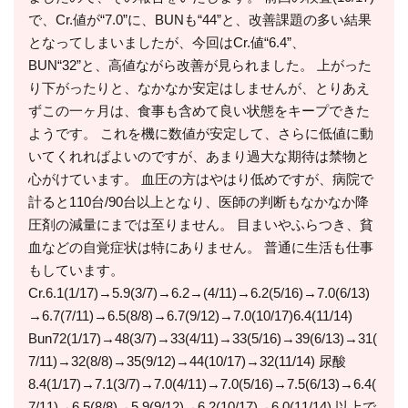
で、Cr.値が“7.0”に、BUNも“44”と、改善課題の多い結果
となってしまいましたが、今回はCr.値“6.4”、
BUN“32”と、高値ながら改善が見られました。 上がった
り下がったりと、なかなか安定はしませんが、とりあえ
ずこの一ヶ月は、食事も含めて良い状態をキープできた
ようです。 これを機に数値が安定して、さらに低値に動
いてくれればよいのですが、あまり過大な期待は禁物と
心がけています。 血圧の方はやはり低めですが、病院で
計ると110台/90台以上となり、医師の判断もなかなか降
圧剤の減量にまでは至りません。 目まいやふらつき、貧
血などの自覚症状は特にありません。 普通に生活も仕事
もしています。
Cr.6.1(1/17)→5.9(3/7)→6.2→(4/11)→6.2(5/16)→7.0(6/13)
→6.7(7/11)→6.5(8/8)→6.7(9/12)→7.0(10/17)6.4(11/14)
Bun72(1/17)→48(3/7)→33(4/11)→33(5/16)→39(6/13)→31(
7/11)→32(8/8)→35(9/12)→44(10/17)→32(11/14) 尿酸
8.4(1/17)→7.1(3/7)→7.0(4/11)→7.0(5/16)→7.5(6/13)→6.4(
7/11)→6.5(8/8)→5.9(9/12)→6.2(10/17)→6.0(11/14) 以上で