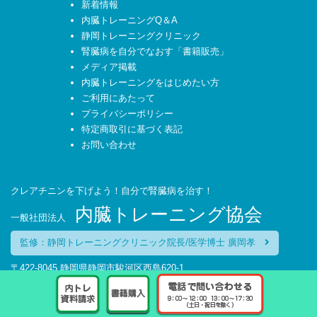
新着情報
内臓トレーニングQ＆A
静岡トレーニングクリニック
腎臓病を自分でなおす「書籍販売」
メディア掲載
内臓トレーニングをはじめたい方
ご利用にあたって
プライバシーポリシー
特定商取引に基づく表記
お問い合わせ
クレアチニンを下げよう！自分で腎臓病を治す！
内臓トレーニング協会
一般社団法人
監修：静岡トレーニングクリニック院長/医学博士 廣岡孝
〒422-8045 静岡県静岡市駿河区西島620-1
TEL：054-270-6627
受付時間:平日 9:00～12:00 13:00～17:30（土・日・祝日を除く）
© 2016 一般社団法人 内臓トレーニング協会 ALL RIGHTS RESERVED.