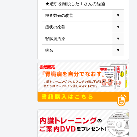
★透析を離脱したＩさんの経過
検査数値の改善
▼
症状の改善
▼
腎臓病治療
▼
病名
▼