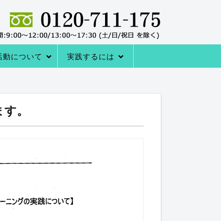
活動について
実践するには
者の声
サポートシステム
レーニングQ＆A
レーニング協会について
室の内容
→内臓トレーニングを体験する
アクセス
内臓トレーニングをはじめる方法
ます。