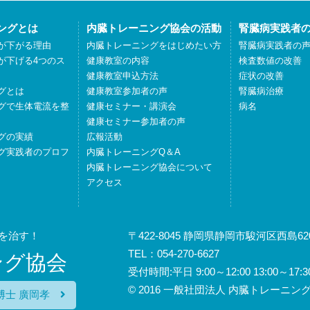
ングとは
内臓トレーニング協会の活動
腎臓病実践者
が下がる理由
内臓トレーニングをはじめたい方
腎臓病実践者の
が下げる4つのス
健康教室の内容
検査数値の改善
健康教室申込方法
症状の改善
グとは
健康教室参加者の声
腎臓病治療
グで生体電流を整
健康セミナー・講演会
病名
健康セミナー参加者の声
グの実績
広報活動
グ実践者のプロフ
内臓トレーニングQ＆A
内臓トレーニング協会について
アクセス
を治す！
〒422-8045 静岡県静岡市駿河区西島620
TEL：054-270-6627
ング協会
受付時間:平日 9:00～12:00 13:00
© 2016 一般社団法人 内臓トレーニング協会
博士 廣岡孝