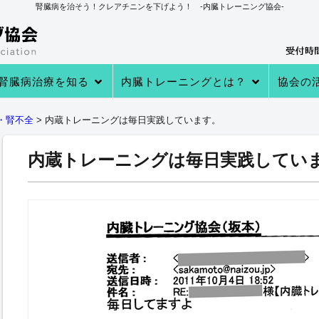
腎臓病を治そう！クレアチニンを下げよう！ -内臓トレーニング協会-
腎臓病治療を知る
内臓トレーニングとは？
協会の
→あなたの知らない 透析・移植医療
→自分で腎臓病を治す理由
→病院での治療
→クレアチニンを下げる４つのステ
→内臓トレーニングとは
→内臓トレーニングで生体電流を整
内臓トレーニングの実績
内臓トレーニング実践者のプロフィ
→クレアチニン値が下がる理由
→参加
→実践者
→内臓ト
→内臓ト
→健康教
・腎不全
>
内蔵トレーニングは毎日実践しています。
ップ
える
ール
内蔵トレーニングは毎日実践してい