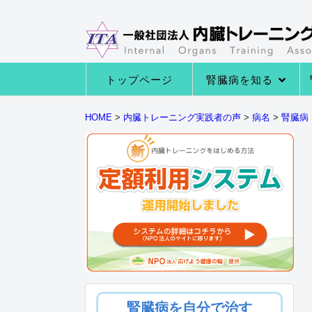
トップページ
腎臓病を知る
→腎臓病の種類
→腎臓病の症状
→腎臓病になる原因
→腎臓の役割とは
HOME
>
内臓トレーニング実践者の声
>
病名
>
腎臓病
腎臓病を自分で治す