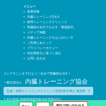
メニュー
新着情報
内臓トレーニングQ＆A
静岡トレーニングクリニック
腎臓病を自分でなおす「書籍販売」
メディア掲載
内臓トレーニングをはじめたい方
ご利用にあたって
プライバシーポリシー
特定商取引に基づく表記
お問い合わせ
クレアチニンを下げよう！自分で腎臓病を治す！
内臓トレーニング協会
一般社団法人
監修：静岡トレーニングクリニック院長/医学博士 廣岡孝
〒422-8045 静岡県静岡市駿河区西島620-1
TEL：054-270-6627