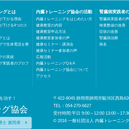
ングとは
内臓トレーニング協会の活動
腎臓病実践者
が下がる理由
内臓トレーニングをはじめたい方
腎臓病実践者の
が下げる4つのス
健康教室の内容
検査数値の改善
健康教室申込方法
症状の改善
グとは
健康教室参加者の声
腎臓病治療
グで生体電流を整
健康セミナー・講演会
病名
健康セミナー参加者の声
グの実績
広報活動
グ実践者のプロフ
内臓トレーニングQ＆A
内臓トレーニング協会について
アクセス
を治す！
〒422-8045 静岡県静岡市駿河区西島620
TEL：054-270-6627
ング協会
受付時間:平日 9:00～12:00 13:00
© 2016 一般社団法人 内臓トレーニング協会
博士 廣岡孝