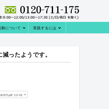
活動について
実践するには
者の声
サポートシステム
レーニングQ＆A
レーニング協会について
室の内容
→内臓トレーニングを体験する
アクセス
内臓トレーニングをはじめる方法
に減ったようです。