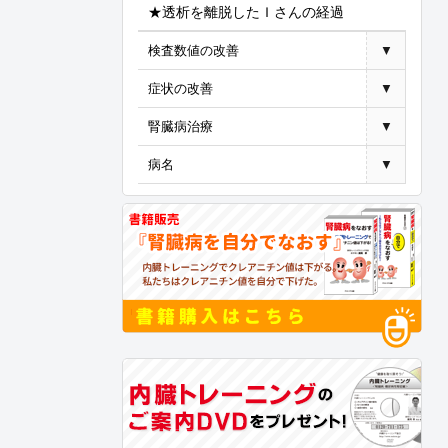
★透析を離脱したＩさんの経過
検査数値の改善
▼
症状の改善
▼
腎臓病治療
▼
病名
▼