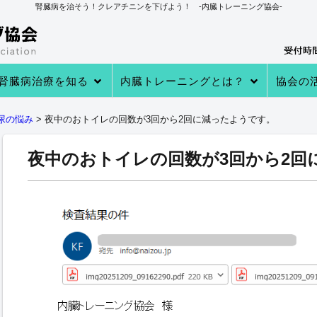
腎臓病を治そう！クレアチニンを下げよう！ -内臓トレーニング協会-
腎臓病治療を知る
内臓トレーニングとは？
協会の
→あなたの知らない 透析・移植医療
→自分で腎臓病を治す理由
→病院での治療
→クレアチニンを下げる４つのステ
→内臓トレーニングとは
→内臓トレーニングで生体電流を整
内臓トレーニングの実績
内臓トレーニング実践者のプロフィ
→クレアチニン値が下がる理由
→参加
→実践者
→内臓ト
→内臓ト
→健康教
尿の悩み
>
夜中のおトイレの回数が3回から2回に減ったようです。
ップ
える
ール
夜中のおトイレの回数が3回から2回