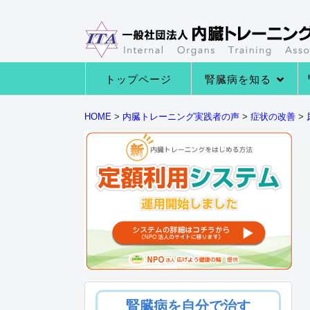
トップページ
腎臓病を知る
→腎臓病の種類
→腎臓病の症状
→腎臓病になる原因
→腎臓の役割とは
HOME
>
内臓トレーニング実践者の声
>
症状の改善
>
腎臓病を自分で治す