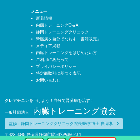
メニュー
新着情報
内臓トレーニングQ＆A
静岡トレーニングクリニック
腎臓病を自分でなおす「書籍販売」
メディア掲載
内臓トレーニングをはじめたい方
ご利用にあたって
プライバシーポリシー
特定商取引に基づく表記
お問い合わせ
クレアチニンを下げよう！自分で腎臓病を治す！
内臓トレーニング協会
一般社団法人
監修：静岡トレーニングクリニック院長/医学博士 廣岡孝
〒422-8045 静岡県静岡市駿河区西島620-1
TEL：054-270-6627