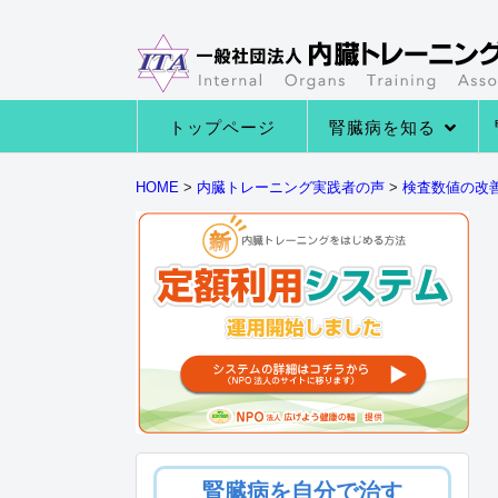
トップページ
腎臓病を知る
→腎臓病の種類
→腎臓病の症状
→腎臓病になる原因
→腎臓の役割とは
HOME
>
内臓トレーニング実践者の声
>
検査数値の改
腎臓病を自分で治す