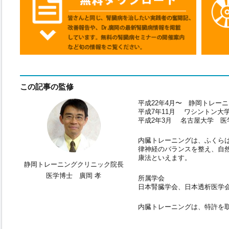
この記事の監修
平成22年4月〜 静岡トレー
平成7年11月 ワシントン大
平成2年3月 名古屋大学 医
内臓トレーニングは、ふくら
律神経のバランスを整え、自
康法といえます。
静岡トレーニングクリニック院長
医学博士 廣岡 孝
所属学会
日本腎臓学会、日本透析医学
内臓トレーニングは、特許を