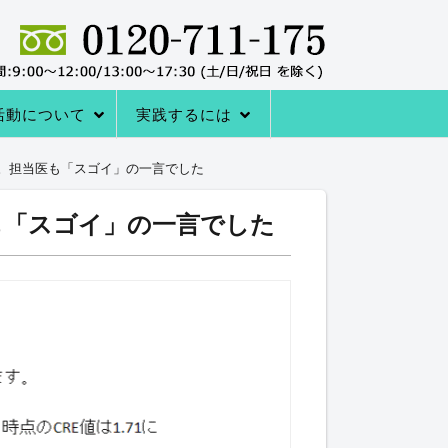
活動について
実践するには
者の声
サポートシステム
レーニングQ＆A
レーニング協会について
室の内容
→内臓トレーニングを体験する
アクセス
内臓トレーニングをはじめる方法
71に。担当医も「スゴイ」の一言でした
医も「スゴイ」の一言でした