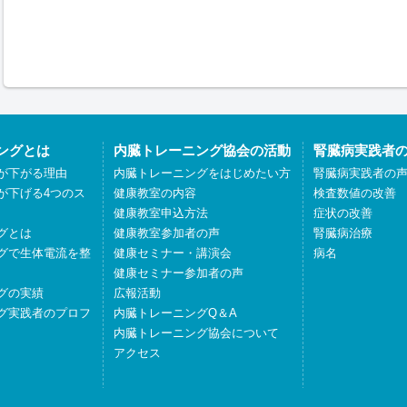
ングとは
内臓トレーニング協会の活動
腎臓病実践者
が下がる理由
内臓トレーニングをはじめたい方
腎臓病実践者の
が下げる4つのス
健康教室の内容
検査数値の改善
健康教室申込方法
症状の改善
グとは
健康教室参加者の声
腎臓病治療
グで生体電流を整
健康セミナー・講演会
病名
健康セミナー参加者の声
グの実績
広報活動
グ実践者のプロフ
内臓トレーニングQ＆A
内臓トレーニング協会について
アクセス