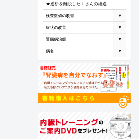
★透析を離脱したＩさんの経過
検査数値の改善
▼
症状の改善
▼
腎臓病治療
▼
病名
▼