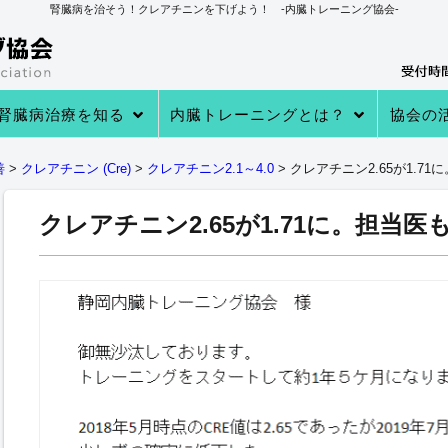
腎臓病を治そう！クレアチニンを下げよう！ -内臓トレーニング協会-
腎臓病治療を知る
内臓トレーニングとは？
協会の
→あなたの知らない 透析・移植医療
→自分で腎臓病を治す理由
→病院での治療
→クレアチニンを下げる４つのステ
→内臓トレーニングとは
→内臓トレーニングで生体電流を整
内臓トレーニングの実績
内臓トレーニング実践者のプロフィ
→クレアチニン値が下がる理由
→参加
→実践者
→内臓ト
→内臓ト
→健康教
善
>
クレアチニン (Cre)
>
クレアチニン2.1～4.0
>
クレアチニン2.65が1.
ップ
える
ール
クレアチニン2.65が1.71に。担当