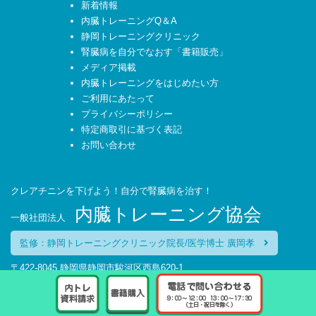
新着情報
内臓トレーニングQ＆A
静岡トレーニングクリニック
腎臓病を自分でなおす「書籍販売」
メディア掲載
内臓トレーニングをはじめたい方
ご利用にあたって
プライバシーポリシー
特定商取引に基づく表記
お問い合わせ
クレアチニンを下げよう！自分で腎臓病を治す！
内臓トレーニング協会
一般社団法人
監修：静岡トレーニングクリニック院長/医学博士 廣岡孝
〒422-8045 静岡県静岡市駿河区西島620-1
TEL：054-270-6627
受付時間:平日 9:00～12:00 13:00～17:30（土・日・祝日を除く）
© 2016 一般社団法人 内臓トレーニング協会 ALL RIGHTS RESERVED.