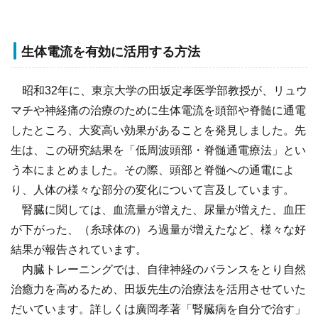
生体電流を有効に活用する方法
昭和32年に、東京大学の田坂定孝医学部教授が、リュウ
マチや神経痛の治療のために生体電流を頭部や脊髄に通電
したところ、大変高い効果があることを発見しました。先
生は、この研究結果を「低周波頭部・脊髄通電療法」とい
う本にまとめました。その際、頭部と脊髄への通電によ
り、人体の様々な部分の変化について言及しています。
腎臓に関しては、血流量が増えた、尿量が増えた、血圧
が下がった、（糸球体の）ろ過量が増えたなど、様々な好
結果が報告されています。
内臓トレーニングでは、自律神経のバランスをとり自然
治癒力を高めるため、田坂先生の治療法を活用させていた
だいています。詳しくは廣岡孝著「腎臓病を自分で治す」