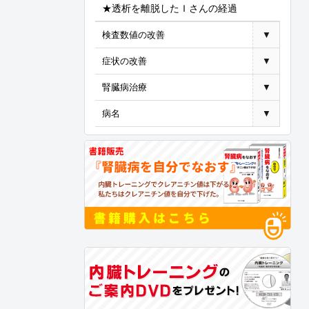
★透析を離脱したＩさんの経過
検査数値の改善
▼
症状の改善
▼
腎臓病治療
▼
病名
▼