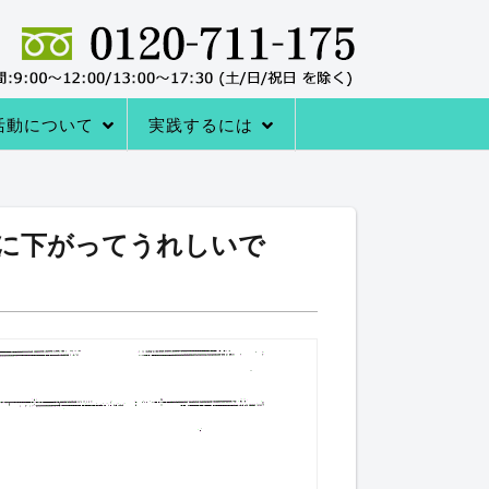
活動について
実践するには
者の声
サポートシステム
レーニングQ＆A
レーニング協会について
室の内容
→内臓トレーニングを体験する
アクセス
内臓トレーニングをはじめる方法
順調に下がってうれしいで