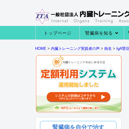
トップページ
腎臓病を知る
→腎臓病の種類
→腎臓病の症状
→腎臓病になる原因
→腎臓の役割とは
HOME
>
内臓トレーニング実践者の声
>
病名
>
IgA腎
腎臓病を自分で治す