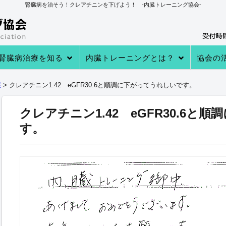
腎臓病を治そう！クレアチニンを下げよう！ -内臓トレーニング協会-
腎臓病治療を知る
内臓トレーニングとは？
協会の
→あなたの知らない 透析・移植医療
→自分で腎臓病を治す理由
→病院での治療
→クレアチニンを下げる４つのステ
→内臓トレーニングとは
→内臓トレーニングで生体電流を整
内臓トレーニングの実績
内臓トレーニング実践者のプロフィ
→クレアチニン値が下がる理由
→参加
→実践者
→内臓ト
→内臓ト
→健康教
症
>
クレアチニン1.42 eGFR30.6と順調に下がってうれしいです。
ップ
える
ール
クレアチニン1.42 eGFR30.6と
す。