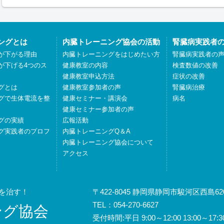
ングとは
内臓トレーニング協会の活動
腎臓病実践者
が下がる理由
内臓トレーニングをはじめたい方
腎臓病実践者の
が下げる4つのス
健康教室の内容
検査数値の改善
健康教室申込方法
症状の改善
グとは
健康教室参加者の声
腎臓病治療
グで生体電流を整
健康セミナー・講演会
病名
健康セミナー参加者の声
グの実績
広報活動
グ実践者のプロフ
内臓トレーニングQ＆A
内臓トレーニング協会について
アクセス
を治す！
〒422-8045 静岡県静岡市駿河区西島620
TEL：054-270-6627
ング協会
受付時間:平日 9:00～12:00 13:00