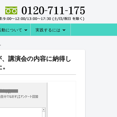
活動について
実践するには
者の声
サポートシステム
レーニングQ＆A
レーニング協会について
室の内容
→内臓トレーニングを体験する
アクセス
内臓トレーニングをはじめる方法
。
が、講演会の内容に納得し
た。