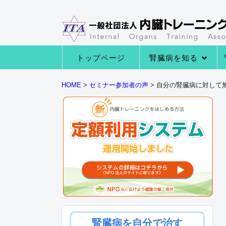
トップページ
腎臓病を知る
→腎臓病の種類
→腎臓病の症状
→腎臓病になる原因
→腎臓の役割とは
HOME
>
セミナー参加者の声
>
自分の腎臓病に対して
腎臓病を自分で治す