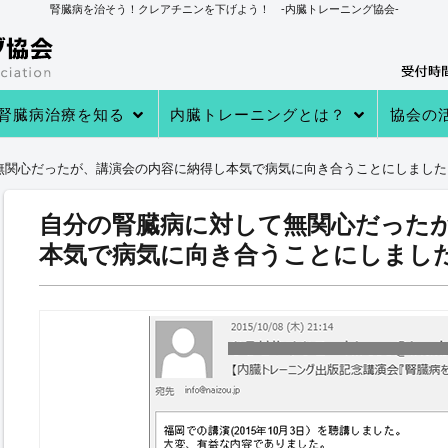
腎臓病を治そう！クレアチニンを下げよう！ -内臓トレーニング協会-
腎臓病治療を知る
内臓トレーニングとは？
協会の
→あなたの知らない 透析・移植医療
→自分で腎臓病を治す理由
→病院での治療
→クレアチニンを下げる４つのステ
→内臓トレーニングとは
→内臓トレーニングで生体電流を整
内臓トレーニングの実績
内臓トレーニング実践者のプロフィ
→クレアチニン値が下がる理由
→参加
→実践者
→内臓ト
→内臓ト
→健康教
無関心だったが、講演会の内容に納得し本気で病気に向き合うことにしました
ップ
える
ール
自分の腎臓病に対して無関心だった
本気で病気に向き合うことにしまし