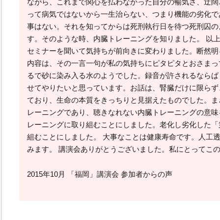
ながら、これまで関心を払わなかった自分の暢気さ、迂闊
って病気ではないから一生治らない、つまり機能の劣化で
事はない。それを知ってからは死刑執行日を待つ死刑囚の
す。そのような時、内臓トレーニングを知りました。 以
セミナーを聞いて気持ちが前向きに変わりました。断然明
内容は、その一言一句が私の気持ちにピタピタとおさまっ
るで砂に染み入る水のようでした。録音が許されるならば
せてやりたいと思っています。お話は、腎臓だけに限らず
ており、生命の本質をきっちりと見据えたものでした。ま
レーニングであり、聴きなれない内臓トレーニングの意味
レーニングに取り組むことにしました。老化し劣化した「
組むことにしました。 大事なことは健康寿命です。人工
みます。 講演会ありがとうございました。私にとってこの
2015年10月 「福岡」講演会 参加者からの声