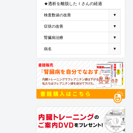
★透析を離脱したＩさんの経過
検査数値の改善
▼
症状の改善
▼
腎臓病治療
▼
病名
▼