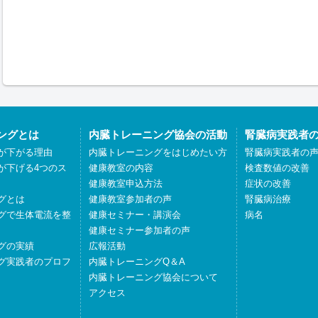
ングとは
内臓トレーニング協会の活動
腎臓病実践者
が下がる理由
内臓トレーニングをはじめたい方
腎臓病実践者の
が下げる4つのス
健康教室の内容
検査数値の改善
健康教室申込方法
症状の改善
グとは
健康教室参加者の声
腎臓病治療
グで生体電流を整
健康セミナー・講演会
病名
健康セミナー参加者の声
グの実績
広報活動
グ実践者のプロフ
内臓トレーニングQ＆A
内臓トレーニング協会について
アクセス