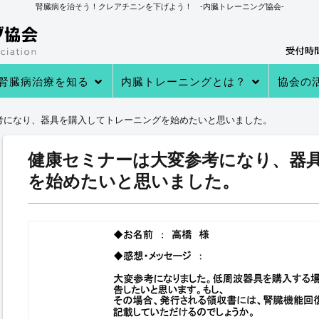
腎臓病を治そう！クレアチニンを下げよう！ -内臓トレーニング協会-
腎臓病治療を知る
内臓トレーニングとは？
協会の
→あなたの知らない 透析・移植医療
→自分で腎臓病を治す理由
→病院での治療
→クレアチニンを下げる４つのステ
→内臓トレーニングとは
→内臓トレーニングで生体電流を整
内臓トレーニングの実績
内臓トレーニング実践者のプロフィ
→クレアチニン値が下がる理由
→参加
→実践者
→内臓ト
→内臓ト
→健康教
考になり、器具を購入してトレーニングを始めたいと思いました。
ップ
える
ール
健康セミナーは大変参考になり、器
を始めたいと思いました。