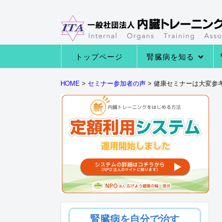
トップページ
腎臓病を知る
→腎臓病の種類
→腎臓病の症状
→腎臓病になる原因
→腎臓の役割とは
HOME
>
セミナー参加者の声
>
健康セミナーは大変参
腎臓病を自分で治す