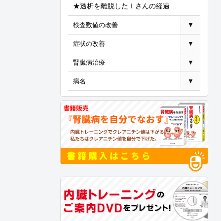
★透析を離脱したＩさんの経過
検査数値の改善
▼
症状の改善
▼
腎臓病治療
▼
病名
▼