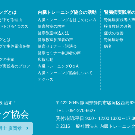
ングとは
内臓トレーニング協会の活動
腎臓病実践者
が下がる理由
内臓トレーニングをはじめたい方
腎臓病実践者の
が下げる4つのス
健康教室の内容
検査数値の改善
健康教室申込方法
症状の改善
グとは
健康教室参加者の声
腎臓病治療
グで生体電流を整
健康セミナー・講演会
病名
健康セミナー参加者の声
グの実績
広報活動
グ実践者のプロフ
内臓トレーニングQ＆A
内臓トレーニング協会について
アクセス
を治す！
〒422-8045 静岡県静岡市駿河区西島620
TEL：054-270-6627
ング協会
受付時間:平日 9:00～12:00 13:00
© 2016 一般社団法人 内臓トレーニング協会
博士 廣岡孝