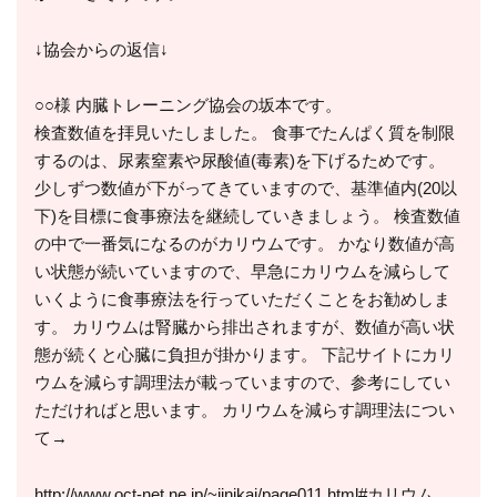
↓協会からの返信↓
○○様 内臓トレーニング協会の坂本です。
検査数値を拝見いたしました。 食事でたんぱく質を制限
するのは、尿素窒素や尿酸値(毒素)を下げるためです。
少しずつ数値が下がってきていますので、基準値内(20以
下)を目標に食事療法を継続していきましょう。 検査数値
の中で一番気になるのがカリウムです。 かなり数値が高
い状態が続いていますので、早急にカリウムを減らして
いくように食事療法を行っていただくことをお勧めしま
す。 カリウムは腎臓から排出されますが、数値が高い状
態が続くと心臓に負担が掛かります。 下記サイトにカリ
ウムを減らす調理法が載っていますので、参考にしてい
ただければと思います。 カリウムを減らす調理法につい
て→
http://www.oct-net.ne.jp/~jinikai/page011.html#カリウム