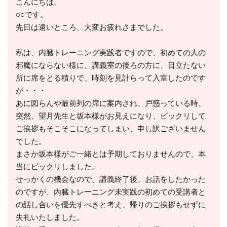
こんにちは。
○○です。
先日は遠いところ、大変お疲れさまでした。
私は、内臓トレーニング実践者ですので、初めての人の
邪魔にならない様に、講義室の後ろの方に、目立たない
所に席をとる積りで、時刻を見計らって入室したのです
が・・・
あに図らんや最前列の席に案内され、戸惑っている時、
突然、望月先生と坂本様がお見えになり、ビックリして
ご挨拶もそこそこになってしまい、申し訳ございません
でした。
まさか坂本様がご一緒とは予期しておりませんので、本
当にビックリしました。
せっかくの機会なので、講義終了後、お話をしたかった
のですが、内臓トレーニング未実践の初めての受講者と
の話し合いを優先すべきと考え、帰りのご挨拶もせずに
失礼いたしました。