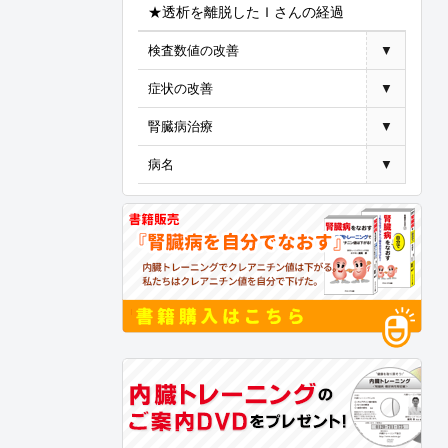
★透析を離脱したＩさんの経過
検査数値の改善
▼
症状の改善
▼
腎臓病治療
▼
病名
▼