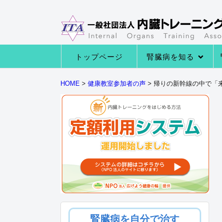
トップページ
腎臓病を知る
→腎臓病の種類
→腎臓病の症状
→腎臓病になる原因
→腎臓の役割とは
HOME
>
健康教室参加者の声
>
帰りの新幹線の中で「
腎臓病を自分で治す