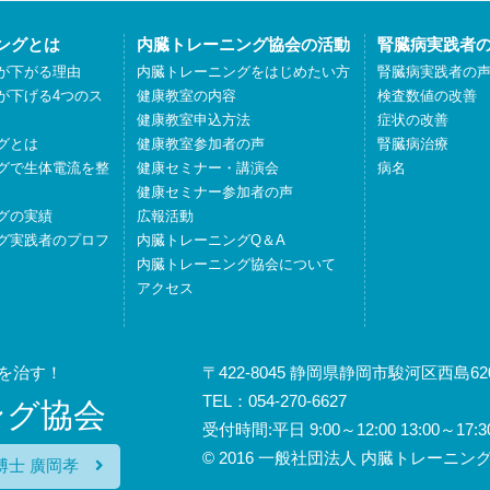
ングとは
内臓トレーニング協会の活動
腎臓病実践者
が下がる理由
内臓トレーニングをはじめたい方
腎臓病実践者の
が下げる4つのス
健康教室の内容
検査数値の改善
健康教室申込方法
症状の改善
グとは
健康教室参加者の声
腎臓病治療
グで生体電流を整
健康セミナー・講演会
病名
健康セミナー参加者の声
グの実績
広報活動
グ実践者のプロフ
内臓トレーニングQ＆A
内臓トレーニング協会について
アクセス
を治す！
〒422-8045 静岡県静岡市駿河区西島620
TEL：054-270-6627
ング協会
受付時間:平日 9:00～12:00 13:00
© 2016 一般社団法人 内臓トレーニング協会
博士 廣岡孝