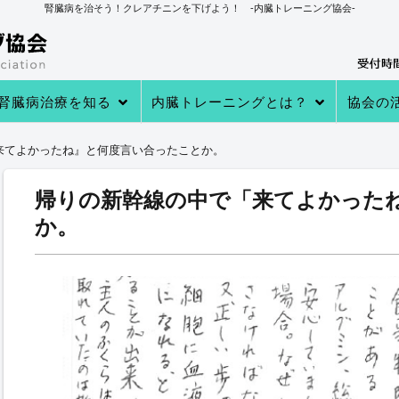
腎臓病を治そう！クレアチニンを下げよう！ -内臓トレーニング協会-
腎臓病治療を知る
内臓トレーニングとは？
協会の
→あなたの知らない 透析・移植医療
→自分で腎臓病を治す理由
→病院での治療
→クレアチニンを下げる４つのステ
→内臓トレーニングとは
→内臓トレーニングで生体電流を整
内臓トレーニングの実績
内臓トレーニング実践者のプロフィ
→クレアチニン値が下がる理由
→参加
→実践者
→内臓ト
→内臓ト
→健康教
来てよかったね』と何度言い合ったことか。
ップ
える
ール
帰りの新幹線の中で「来てよかった
か。