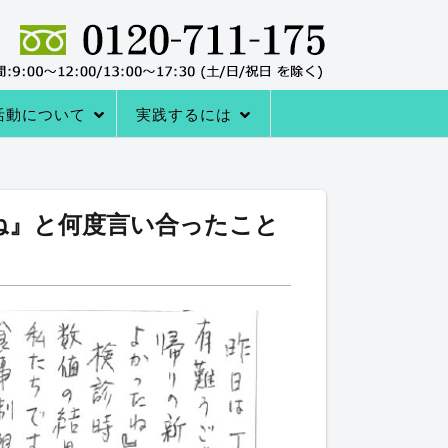
活動について
実践するには
者の声
サポートシステム
レーニングQ＆A
レーニング協会について
室の内容
→内臓トレーニングを体験する
アクセス
内臓トレーニングをはじめる方法
ね』と何度言い合ったこと