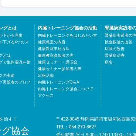
ングとは
内臓トレーニング協会の活動
腎臓病実践者
が下がる理由
内臓トレーニングをはじめたい方
腎臓病実践者の
が下げる4つのス
健康教室の内容
検査数値の改善
健康教室申込方法
症状の改善
グとは
健康教室参加者の声
腎臓病治療
グで生体電流を整
健康セミナー・講演会
病名
健康セミナー参加者の声
グの実績
広報活動
グ実践者のプロフ
内臓トレーニングQ＆A
内臓トレーニング協会について
アクセス
を治す！
〒422-8045 静岡県静岡市駿河区西島620
TEL：054-270-6627
ング協会
受付時間:平日 9:00～12:00 13:00