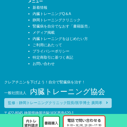
メニュー
新着情報
内臓トレーニングQ＆A
静岡トレーニングクリニック
腎臓病を自分でなおす「書籍販売」
メディア掲載
内臓トレーニングをはじめたい方
ご利用にあたって
プライバシーポリシー
特定商取引に基づく表記
お問い合わせ
クレアチニンを下げよう！自分で腎臓病を治す！
内臓トレーニング協会
一般社団法人
監修：静岡トレーニングクリニック院長/医学博士 廣岡孝
〒422-8045 静岡県静岡市駿河区西島620-1
TEL：054-270-6627
受付時間:平日 9:00～12:00 13:00～17:30（土・日・祝日を除く）