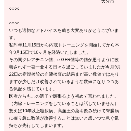
大分市
○○○○
○○○○
いつも適切なアドバイスを戴き大変ありがとうございま
す。
私昨年11月15日から内蔵トレーニングを開始してから本
年9月15日で10ヶ月を経過いたしました。
その間クレアチニン値、e-GFR値等の値が思うように改
善されず一喜一憂する日々を過ごしていましたが今月9月
22日の定期検診の血液検査の結果まだ高い数値ではあり
ますが少しだけ改善されているような数値になりつつあ
る気配を感じています。
医者からもこの調子で頑張るよう初めて言われました。
（内臓トレーニングをしていることは話していません）
想えば10年以上糖尿病、高血圧の薬を飲み続けて腎臓病
に罹り急に数値が改善することは無いと想いつつ急ぐ気
持ちが先行してしまいます。