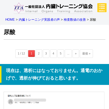
HOME
>
内臓トレーニング実践者の声
>
検査数値の改善
>
尿酸
尿酸
1 / 12
1
2
3
4
5
...
»
最後 »
現在は、透析にはなっておりません。通電のおか
げで、透析が伸びておると思います。