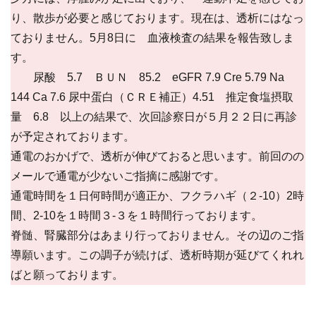
り、散歩が必要と感じております。現在は、透析にはなっ
ておりません。5月8日に 血液検査の結果を報告致しま
す。
尿酸 5.7 ＢＵＮ 85.2 eGFR 7.9 Cre 5.79 Na
144 Ca 7.6 尿中蛋白（ＣＲＥ補正）4.51 推定食塩摂取
量 6.8 以上の結果で、次回診察日が５月２２日に再診
が予定されております。
通電のおかげで、透析が伸びておると思います。前回のの
メールで通電が少ないご指摘に感謝です。
通電時間を１日何時間が適正か、フクラハギ（２-10）2時
間、2-10を１時間３-３を１時間行っております。
脊髄、腎臓部分はあまり行っておりません。その辺のご指
導願います。この調子が続けば、透析時期が延びてくれれ
ばと願っております。