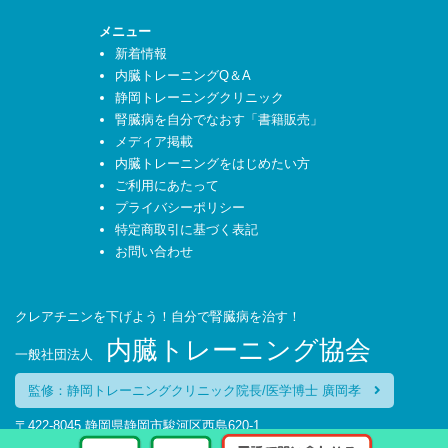
メニュー
新着情報
内臓トレーニングQ＆A
静岡トレーニングクリニック
腎臓病を自分でなおす「書籍販売」
メディア掲載
内臓トレーニングをはじめたい方
ご利用にあたって
プライバシーポリシー
特定商取引に基づく表記
お問い合わせ
クレアチニンを下げよう！自分で腎臓病を治す！
内臓トレーニング協会
一般社団法人
監修：静岡トレーニングクリニック院長/医学博士 廣岡孝
〒422-8045 静岡県静岡市駿河区西島620-1
TEL：054-270-6627