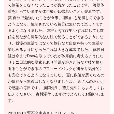
て無茶をしなくなったことが良かったことです。 毎朝体
重を計っていますが体年齢が10歳若いことが励みです。
笑 自分で勉強したことが食事、運動にも納得してできる
ようになり、強制されている気分は無いので楽しくでき
るようになりました。 本当かな???笑 いずれにしても数
値を見ながら科学的な方法で見ることができるようにな
り、我慢の生活ではなくて旅行など自信を持って生活が
楽しめるようになったこれは大きな成果でした。 体験日
誌は今までDataを取っていたが体系的に考えるようにな
りミニ日誌的な要素もあり問題が起きた時など後で振り
返ることができるのでフィードバックが掛かり気分的に
も安心できるようになりました。 更に数値が悪くなるの
が嫌だから無茶はしなくなりましたよ。 皆さんのおかげ
で感謝の毎日です。 廣岡先生、望月先生にもよろしくお
伝えください。 資料添付しますのでよろしくお願いしま
す。
2013.03.01 腎不全患者さんより メール