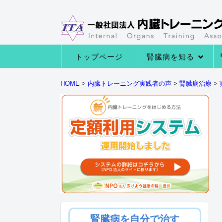
トップページ
腎臓病を知る
→腎臓病の種類
→腎臓病の症状
→腎臓病になる原因
→腎臓の役割とは
HOME
>
内臓トレーニング実践者の声
>
腎臓病治療
>
腎臓病を自分で治す