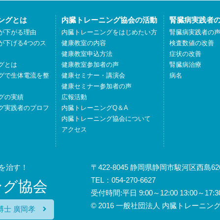
ングとは
内臓トレーニング協会の活動
腎臓病実践者
が下がる理由
内臓トレーニングをはじめたい方
腎臓病実践者の
が下げる4つのス
健康教室の内容
検査数値の改善
健康教室申込方法
症状の改善
グとは
健康教室参加者の声
腎臓病治療
グで生体電流を整
健康セミナー・講演会
病名
健康セミナー参加者の声
グの実績
広報活動
グ実践者のプロフ
内臓トレーニングQ＆A
内臓トレーニング協会について
アクセス
を治す！
〒422-8045 静岡県静岡市駿河区西島620
TEL：054-270-6627
ング協会
受付時間:平日 9:00～12:00 13:00
© 2016 一般社団法人 内臓トレーニング協会
博士 廣岡孝