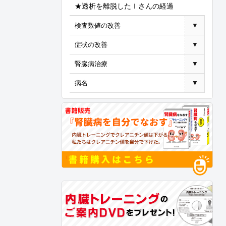
★透析を離脱したＩさんの経過
検査数値の改善
▼
症状の改善
▼
腎臓病治療
▼
病名
▼