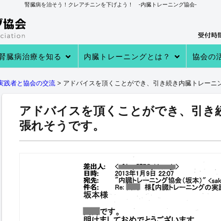
腎臓病を治そう！クレアチニンを下げよう！ -内臓トレーニング協会-
腎臓病治療を知る
内臓トレーニングとは？
協会の
→あなたの知らない 透析・移植医療
→自分で腎臓病を治す理由
→病院での治療
→クレアチニンを下げる４つのステ
→内臓トレーニングとは
→内臓トレーニングで生体電流を整
内臓トレーニングの実績
内臓トレーニング実践者のプロフィ
→クレアチニン値が下がる理由
→参加
→実践者
→内臓ト
→内臓ト
→健康教
実践者と協会の交流
>
アドバイスを頂くことができ、引き続き内臓トレーニ
ップ
える
ール
アドバイスを頂くことができ、引き
張れそうです。